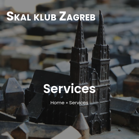
Skal klub Zagreb
Services
Home
»
Services