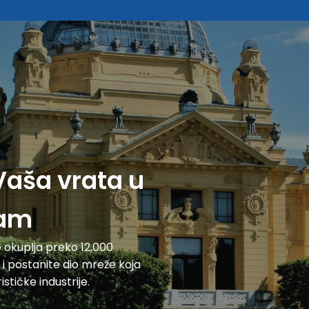
Vaša vrata u
zam
e okuplja preko 12,000
 i postanite dio mreže koja
stičke industrije.