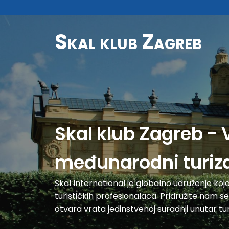
Skal klub Zagreb
Skal klub Zagreb - 
međunarodni turi
Skal International je globalno udruženje koj
turističkih profesionalaca. Pridružite nam se
otvara vrata jedinstvenoj suradnji unutar turi