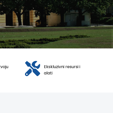
zvoju
Ekskluzivni resursi i
alati